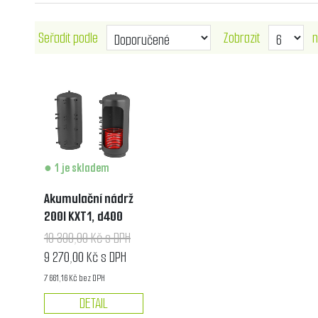
Seřadit podle
Zobrazit
n
1 je skladem
Akumulační nádrž
200l KXT1, d400
10 300,00 Kč s DPH
9 270,00 Kč s DPH
7 661,16 Kč bez DPH
DETAIL