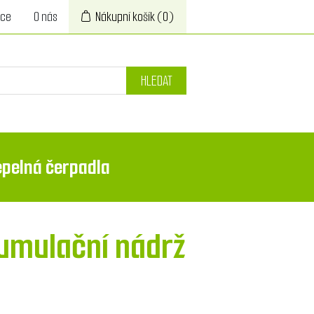
ace
O nás
Nákupní košík
(0)
HLEDAT
epelná čerpadla
umulační nádrž