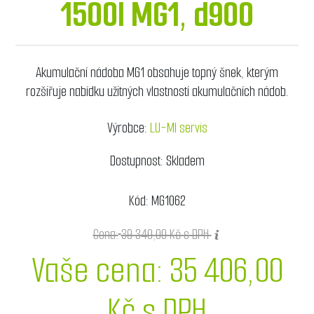
1500l MG1, d900
Akumulační nádoba MG1 obsahuje topný šnek, kterým
rozšiřuje nabídku užitných vlastností akumulačních nádob.
Výrobce:
LU-MI servis
Dostupnost:
Skladem
Kód:
MG1062
Cena:
39 340,00 Kč s DPH
Vaše cena:
35 406,00
Kč s DPH