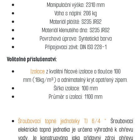
Manipulační výška: 2310 mm
Váha s náplní: 206 kg
Materiál pláště: S235 JRG2
Materiál klenutého dna: S235 JRG2
Povrchová úprava: Syntetická barva
Připojovací závit: DIN ISO 228-1
Volitelné příslušenství:
Izolace
z kvalitní filcové izolace o tloušce 100
mm (16kg/m³) a odnímatelný kryt opatřený zipem.
Šířka izolace: 100 mm
Průměr s izolací: 1100 mm
Šroubovací topné jednoteky TJ 6/4 “
Šroubovací
elektrická topná jednotka je určena výhradně k ohřevu
vody. Je konstruována jako přídavný zdroj ohřevu