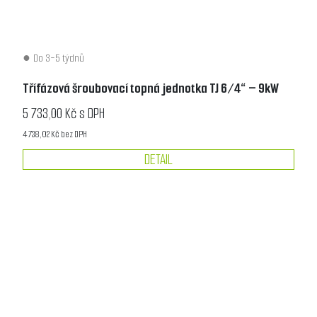
Do 3-5 týdnů
Třífázová šroubovací topná jednotka TJ 6/4“ – 9kW
5 733,00 Kč s DPH
4 738,02 Kč bez DPH
DETAIL