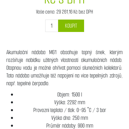
Vaše cena:
29 261,16 Kč bez DPH
KOUPIT
Akumulační nádoba MG1 obsahuje topný šnek, kterým
rozšiřuje nabídku užitných vlastností akumulačních nádob.
Otopnou vodu je možné ohřívat pomocí slunečních kolektorů.
Tato nádoba umožňuje též napojení na více tepelných zdrojů,
např. tepelné čerpadlo.
Objem: 1500 l
Výška: 2292 mm
Provozní teplota / tlak: 0-95 °C / 3 bar
Výška dna: 250 mm
Průměr nádoby: 900 mm