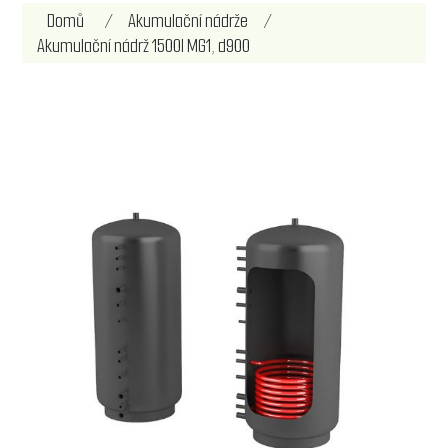
Název atributu
Hodnota atributu
Domů
/
Akumulační nádrže
/
Akumulační nádrž 1500l MG1, d900