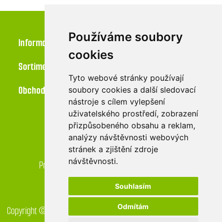
Používáme soubory
Informace
cookies
Sortiment
Tyto webové stránky používají
Obchod
soubory cookies a další sledovací
nástroje s cílem vylepšení
uživatelského prostředí, zobrazení
přizpůsobeného obsahu a reklam,
Kontakt
analýzy návštěvnosti webových
stránek a zjištění zdroje
LU-MI servis s.r.o.
návštěvnosti.
Průmyslová 455/17, 568 02 Svitavy - Lačnov
Souhlasím
Odmítám
Copyright © 2026 GreenDrop obchod. Všechna práva vyhrazena.