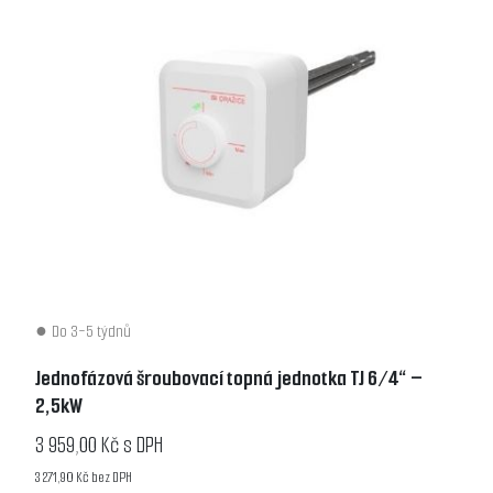
Do 3-5 týdnů
Jednofázová šroubovací topná jednotka TJ 6/4“ –
2,5kW
3 959,00 Kč s DPH
3 271,90 Kč bez DPH