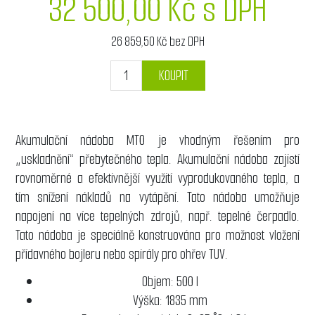
32 500,00 Kč s DPH
26 859,50 Kč bez DPH
KOUPIT
Akumulační nádoba MT0 je vhodným řešením pro
„uskladnění“ přebytečného tepla. Akumulační nádoba zajistí
rovnoměrné a efektivnější využití vyprodukovaného tepla, a
tím snížení nákladů na vytápění. Tato nádoba umožňuje
napojení na více tepelných zdrojů, např. tepelné čerpadlo.
Tato nádoba je speciálně konstruována pro možnost vložení
přídavného bojleru nebo spirály pro ohřev TUV.
Objem: 500 l
Výška: 1835 mm