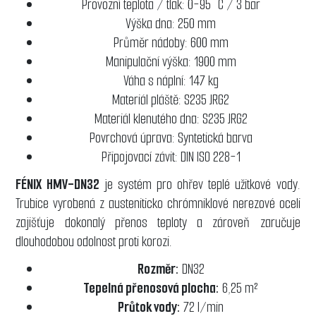
Provozní teplota / tlak: 0-95 °C / 3 bar
Výška dna: 250 mm
Průměr nádoby: 600 mm
Manipulační výška: 1900 mm
Váha s náplní: 147 kg
Materiál pláště: S235 JRG2
Materiál klenutého dna: S235 JRG2
Povrchová úprava: Syntetická barva
Připojovací závit: DIN ISO 228-1
FÉNIX HMV-DN32
je systém pro ohřev teplé užitkové vody.
Trubice vyrobená z austeniticko chrómniklové nerezové oceli
zajišťuje dokonalý přenos teploty a zároveň zaručuje
dlouhodobou odolnost proti korozi.
Rozměr:
DN32
Tepelná přenosová plocha:
6,25 m²
Průtok vody:
72 l/min