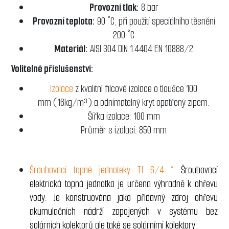
Provozní tlak:
8 bar
Provozní teplota:
90 °C, při použití speciálního těsnění
200 °C
Materiál:
AISI 304 DIN 1.4404 EN 10888/2
Volitelné příslušenství:
Izolace
z kvalitní filcové izolace o tloušce 100
mm (16kg/m³) a odnímatelný kryt opatřený zipem.
Šířka izolace: 100 mm
Průměr s izolací: 850 mm
Šroubovací topné jednoteky TJ 6/4 “
Šroubovací
elektrická topná jednotka je určena výhradně k ohřevu
vody. Je konstruována jako přídavný zdroj ohřevu
akumulačních nádrží zapojených v systému bez
solárních kolektorů ale také se solárními kolektory.