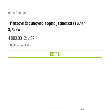
Do 3-5 týdnů
Třífázová šroubovací topná jednotka TJ 6/4“ –
3,75kW
4 983,00 Kč s DPH
4 118,18 Kč bez DPH
DETAIL