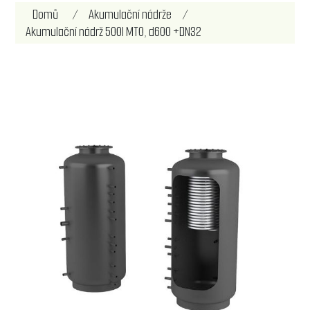
Název atributu
Hodnota atributu
Domů
/
Akumulační nádrže
/
Akumulační nádrž 500l MT0, d600 +DN32