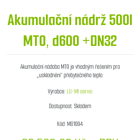
Akumulační nádrž 500l
MT0, d600 +DN32
Akumulační nádoba MT0 je vhodným řešením pro
„uskladnění“ přebytečného tepla.
Výrobce:
LU-MI servis
Dostupnost:
Skladem
Kód:
MG1094