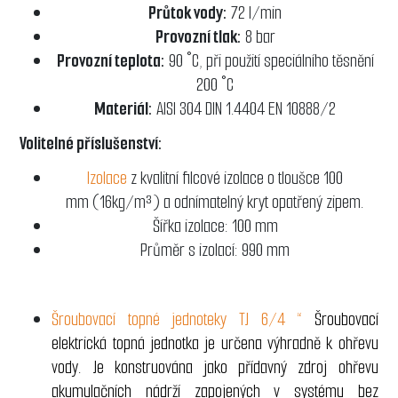
Průtok vody:
72 l/min
Provozní tlak:
8 bar
Provozní teplota:
90 °C, při použití speciálního těsnění
200 °C
Materiál:
AISI 304 DIN 1.4404 EN 10888/2
Volitelné příslušenství:
Izolace
z kvalitní filcové izolace o tloušce 100
mm (16kg/m³) a odnímatelný kryt opatřený zipem.
Šířka izolace: 100 mm
Průměr s izolací: 990 mm
Šroubovací topné jednoteky TJ 6/4 “
Šroubovací
elektrická topná jednotka je určena výhradně k ohřevu
vody. Je konstruována jako přídavný zdroj ohřevu
akumulačních nádrží zapojených v systému bez