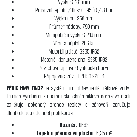
Výška: 2131 mm
Provozní teplota / tlak: 0-95 °C / 3 bar
Výška dna: 250 mm
Průměr nádoby: 790 mm
Manipulační výška: 2210 mm
Váha s náplní: 286 kg
Materiál pláště: S235 JRG2
Materiál klenutého dna: S235 JRG2
Povrchová úprava: Syntetická barva
Připojovací závit: DIN ISO 228-1
FÉNIX HMV-DN32
je systém pro ohřev teplé užitkové vody.
Trubice vyrobená z austeniticko chrómniklové nerezové oceli
zajišťuje dokonalý přenos teploty a zároveň zaručuje
dlouhodobou odolnost proti korozi.
Rozměr:
DN32
Tepelná přenosová plocha:
6,25 m²