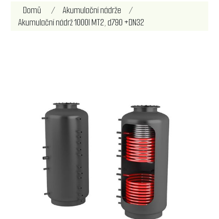
Název atributu
Hodnota atributu
Domů
/
Akumulační nádrže
/
Akumulační nádrž 1000l MT2, d790 +DN32