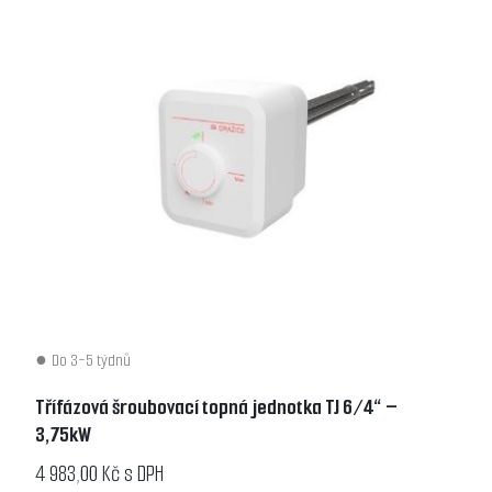
Do 3-5 týdnů
Třífázová šroubovací topná jednotka TJ 6/4“ –
3,75kW
4 983,00 Kč s DPH