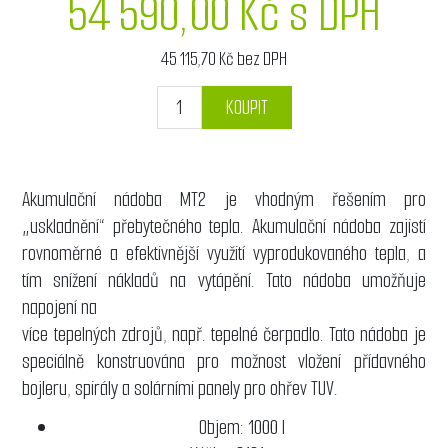
54 590,00 Kč s DPH
45 115,70 Kč bez DPH
KOUPIT
Akumulační nádoba MT2 je vhodným řešením pro
„uskladnění“ přebytečného tepla. Akumulační nádoba zajistí
rovnoměrné a efektivnější využití vyprodukovaného tepla, a
tím snížení nákladů na vytápění. Tato nádoba umožňuje
napojení na
více tepelných zdrojů, např. tepelné čerpadlo. Tato nádoba je
speciálně konstruována pro možnost vložení přídavného
bojleru, spirály a solárními panely pro ohřev TUV.
Objem: 1000 l