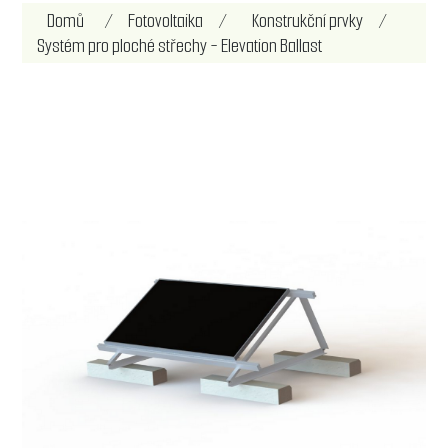
Název atributu
Hodnota atributu
Domů
/
Fotovoltaika
/
Konstrukční prvky
/
Systém pro ploché střechy - Elevation Ballast