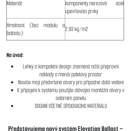
Materiál:
komponenty,nerezová ocel
upevňovací prvky
Hmotnost (bez modulu a
2,93 kg/m2
balastu):
Na úvod:
Lehký a kompaktní design znamená nižší přepravní
náklady a menší paletový prostor
Nosiče mají předvrtané otvory pro případné další vedení
K připojení k systému použijte stávající montážní otvory v
solárním panelu
DODÁNÍ VČETNĚ SPOJOVACÍHO MATERIÁLU
Představujeme nový systém Elevation Ballast –