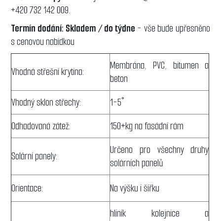
+420 732 142 009.
Termín dodání: Skladem / do týdne
- vše bude upřesněno
s cenovou nabídkou
Membrána, PVC, bitumen a
Vhodná střešní krytina:
beton
Vhodný sklon střechy:
1-5°
Odhadovaná zátež:
150+kg na fasádní rám
Určeno pro všechny druhy
Solární panely:
solárních panelů
Orientace:
Na výšku i šířku
hliník kolejnice a