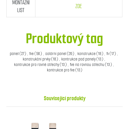
MONTÁŽNÍ
ZDE
LIST
Produktový tag
panel
(27)
,
fve
(56)
,
solární panel
(20)
,
konstrukce
(18)
,
fv
(17)
,
konstrukční prvky
(18)
,
kontrukce pod panely
(13)
,
kontrukce pro rovné střechy
(13)
,
fve na rovnou střechu
(13)
,
kontrukce pro fve
(13)
Související produkty