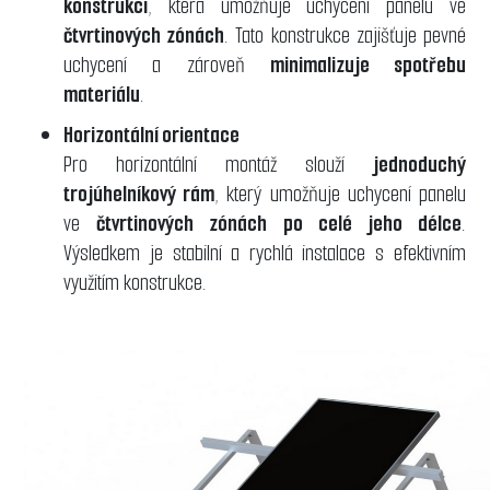
konstrukci
, která umožňuje uchycení panelu ve
čtvrtinových zónách
. Tato konstrukce zajišťuje pevné
uchycení a zároveň
minimalizuje spotřebu
materiálu
.
Horizontální orientace
Pro horizontální montáž slouží
jednoduchý
trojúhelníkový rám
, který umožňuje uchycení panelu
ve
čtvrtinových zónách po celé jeho délce
.
Výsledkem je stabilní a rychlá instalace s efektivním
využitím konstrukce.