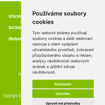
Používáme soubory
Informace
cookies
Sortiment
Tyto webové stránky používají
Obchod
soubory cookies a další sledovací
nástroje s cílem vylepšení
uživatelského prostředí, zobrazení
přizpůsobeného obsahu a reklam,
Kontakt
analýzy návštěvnosti webových
stránek a zjištění zdroje
LU-MI servis s.r.o.
návštěvnosti.
Průmyslová 455/17, 568 02 Svitavy - Lačnov
Souhlasím
Odmítám
Copyright © 2026 GreenDrop obchod. Všechna práva vyhrazena.
Created by
Digital One
Upravit mé předvolby