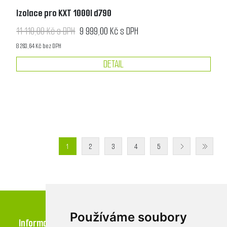
Izolace pro KXT 1000l d790
11 110,00 Kč s DPH
9 999,00 Kč s DPH
8 263,64 Kč bez DPH
DETAIL
1
2
3
4
5
Používáme soubory
Informace