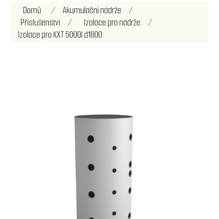
Domů
/
Akumulační nádrže
/
Příslušenství
/
Izolace pro nádrže
/
Izolace pro KXT 5000l d1600