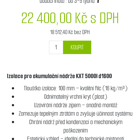
dodací lhůta :
Do 3-5 týdnů
22 400,00 Kč s DPH
18 512,40 Kč bez DPH
KOUPIT
Izolace pro akumulační nádrže KXT 5000l d1600
Tloušťka izolace: 100 mm – kvalitní filc (16 kg/m³)
Odnímatelný vrchní kryt (plast)
Uzavírání nádrže zipem – snadná montáž
Zamezuje tepelným ztrátám a zvyšuje účinnost systému
Chrání nádrž před kondenzací a mechanickým
poškozením
Estetický vzhled – ideální do technické místnosti