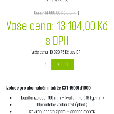
Kód:
MG3008
Cena:
14 560,00 Kč s DPH
Vaše cena:
13 104,00 Kč
s DPH
Vaše cena:
10 829,75 Kč bez DPH
KOUPIT
Izolace pro akumulační nádrže KXT 1500l d1000
Tloušťka izolace: 100 mm – kvalitní filc (16 kg/m³)
Odnímatelný vrchní kryt (plast)
Uzavírání nádrže zipem – snadná montáž