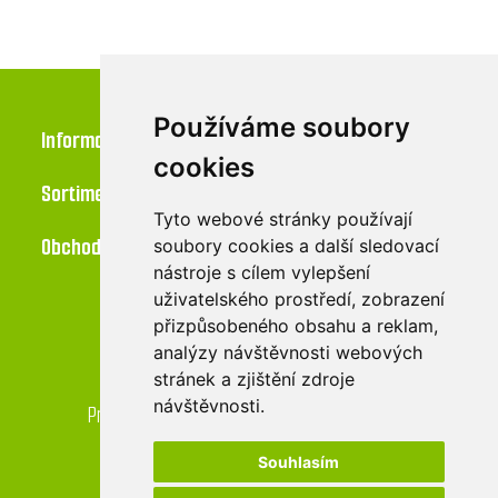
Používáme soubory
Informace
cookies
Sortiment
Tyto webové stránky používají
Obchod
soubory cookies a další sledovací
nástroje s cílem vylepšení
uživatelského prostředí, zobrazení
přizpůsobeného obsahu a reklam,
Kontakt
analýzy návštěvnosti webových
stránek a zjištění zdroje
LU-MI servis s.r.o.
návštěvnosti.
Průmyslová 455/17, 568 02 Svitavy - Lačnov
Souhlasím