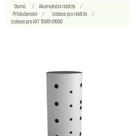
Domů
/
Akumulační nádrže
/
Příslušenství
/
Izolace pro nádrže
/
Izolace pro KXT 1500l d1000