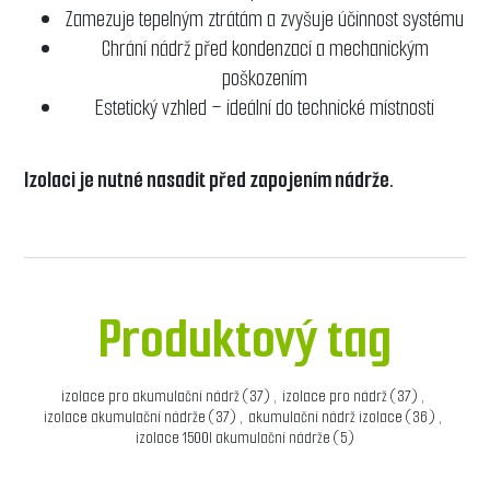
Zamezuje tepelným ztrátám a zvyšuje účinnost systému
Chrání nádrž před kondenzací a mechanickým
poškozením
Estetický vzhled – ideální do technické místnosti
Izolaci je nutné nasadit před zapojením nádrže.
Produktový tag
izolace pro akumulační nádrž
(37)
,
izolace pro nádrž
(37)
,
izolace akumulační nádrže
(37)
,
akumulační nádrž izolace
(36)
,
izolace 1500l akumulační nádrže
(5)