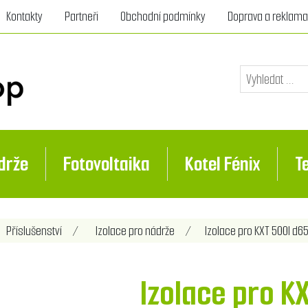
Kontakty
Partneři
Obchodní podmínky
Doprava a reklam
drže
Fotovoltaika
Kotel Fénix
T
Příslušenství
/
Izolace pro nádrže
/
Izolace pro KXT 500l d6
Izolace pro K