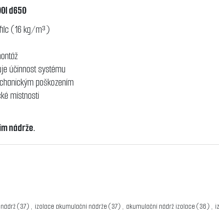
00l d650
 filc (16 kg/m³)
montáž
uje účinnost systému
mechanickým poškozením
cké místnosti
ním nádrže.
g
 nádrž
(37)
,
izolace akumulační nádrže
(37)
,
akumulační nádrž izolace
(36)
,
i