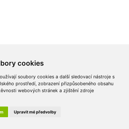
Kontakt
bory cookies
LU-MI servis s.r.o.
užívají soubory cookies a další sledovací nástroje s
Průmyslová 455/17,
elského prostředí, zobrazení přizpůsobeného obsahu
568 02 Svitavy -
těvnosti webových stránek a zjištění zdroje
Lačnov
ám
Upravit mé předvolby
 práva vyhrazena. Created by
Digital One