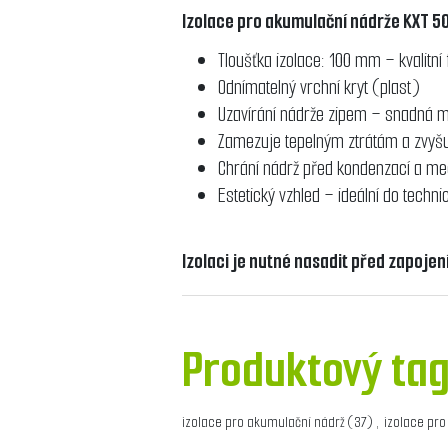
Izolace pro akumulační nádrže KXT 5
Tloušťka izolace: 100 mm – kvalitní
Odnímatelný vrchní kryt (plast)
Uzavírání nádrže zipem – snadná 
Zamezuje tepelným ztrátám a zvyš
Chrání nádrž před kondenzací a 
Estetický vzhled – ideální do techni
Izolaci je nutné nasadit před zapoje
Produktový ta
izolace pro akumulační nádrž
(37)
,
izolace pro