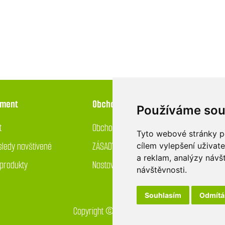
iment
Obchod
Používáme sou
t
Obchodní podmínky
Tyto webové stránky po
ledy navštívené
ZÁSADY OCHRANY OSOBNÍCH ÚDAJŮ
cílem vylepšení uživat
a reklam, analýzy návš
produkty
Nastavení používání cookies
návštěvnosti.
Souhlasím
Odmít
Copyright © 2026 GreenDrop obchod. Všechna