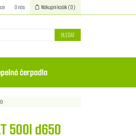
ace
O nás
Nákupní košík
(0)
HLEDAT
epelná čerpadla
50
XT 500l d650