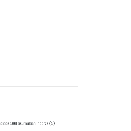
zolace 500l akumulační nádrže
(5)