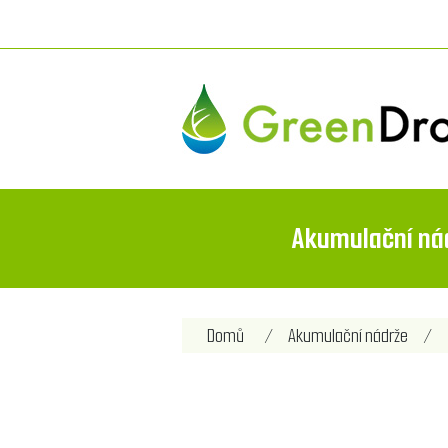
Akumulační ná
Domů
/
Akumulační nádrže
/