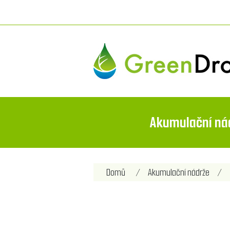
Akumulační ná
Domů
/
Akumulační nádrže
/