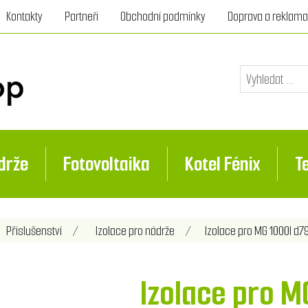
Kontakty
Partneři
Obchodní podmínky
Doprava a reklam
drže
Fotovoltaika
Kotel Fénix
T
Příslušenství
/
Izolace pro nádrže
/
Izolace pro MG 1000l d7
Izolace pro M