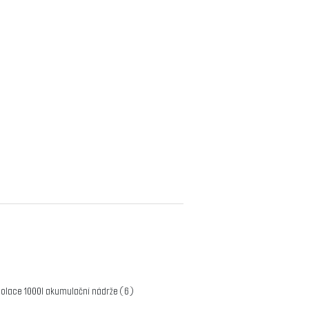
zolace 1000l akumulační nádrže
(6)