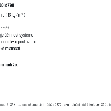
00l d790
 filc (16 kg/m³)
montáž
uje účinnost systému
mechanickým poškozením
cké místnosti
ním nádrže.
g
 nádrž
(37)
,
izolace akumulační nádrže
(37)
,
akumulační nádrž izolace
(36)
,
i