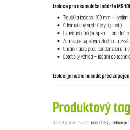
Izolace pro akumulační nádrže MG 10
Tloušťka izolace: 100 mm – kvalitní
Odnímatelný vrchní kryt (plast)
Uzavírání nádrže zipem – snadná 
Zamezuje tepelným ztrátám a zvyš
Chrání nádrž před kondenzací a 
Estetický vzhled – ideální do techni
Izolaci je nutné nasadit před zapoje
Produktový ta
izolace pro akumulační nádrž
(37)
,
izolace pro