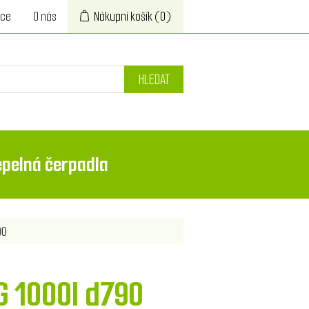
ace
O nás
Nákupní košík
(0)
HLEDAT
epelná čerpadla
90
G 1000l d790