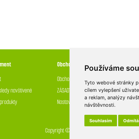
iment
Obchod
Používáme sou
t
Obchodní podmínky
Tyto webové stránky po
ledy navštívené
ZÁSADY OCHRANY OSOBNÍCH ÚDAJŮ
cílem vylepšení uživat
a reklam, analýzy návš
produkty
Nastavení používání cookies
návštěvnosti.
Souhlasím
Odmít
Copyright © 2026 GreenDrop obchod. Všechna