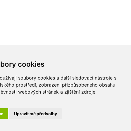
Kontakt
bory cookies
LU-MI servis s.r.o.
užívají soubory cookies a další sledovací nástroje s
Průmyslová 455/17,
elského prostředí, zobrazení přizpůsobeného obsahu
568 02 Svitavy -
těvnosti webových stránek a zjištění zdroje
Lačnov
ám
Upravit mé předvolby
 práva vyhrazena. Created by
Digital One