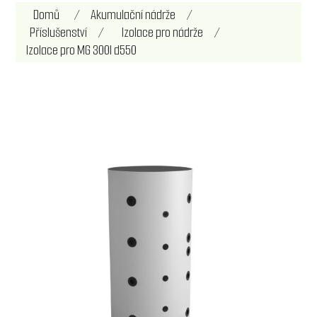
Domů
/
Akumulační nádrže
/
Příslušenství
/
Izolace pro nádrže
/
Izolace pro MG 300l d550