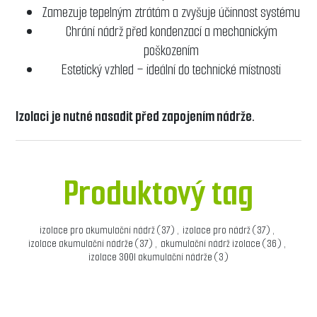
Zamezuje tepelným ztrátám a zvyšuje účinnost systému
Chrání nádrž před kondenzací a mechanickým
poškozením
Estetický vzhled – ideální do technické místnosti
Izolaci je nutné nasadit před zapojením nádrže.
Produktový tag
izolace pro akumulační nádrž
(37)
,
izolace pro nádrž
(37)
,
izolace akumulační nádrže
(37)
,
akumulační nádrž izolace
(36)
,
izolace 300l akumulační nádrže
(3)