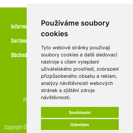
Používáme soubory
Informace
cookies
Sortiment
Tyto webové stránky používají
Obchod
soubory cookies a další sledovací
nástroje s cílem vylepšení
uživatelského prostředí, zobrazení
přizpůsobeného obsahu a reklam,
Kontakt
analýzy návštěvnosti webových
stránek a zjištění zdroje
LU-MI servis s.r.o.
návštěvnosti.
Průmyslová 455/17, 568 02 Svitavy - Lačnov
Souhlasím
Odmítám
Copyright © 2026 GreenDrop obchod. Všechna práva vyhrazena.