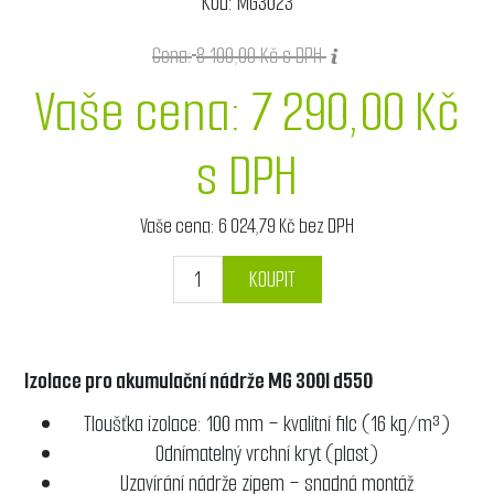
Kód:
MG3023
Cena:
8 100,00 Kč s DPH
Vaše cena:
7 290,00 Kč
s DPH
Vaše cena:
6 024,79 Kč bez DPH
KOUPIT
Izolace pro akumulační nádrže MG 300l d550
Tloušťka izolace: 100 mm – kvalitní filc (16 kg/m³)
Odnímatelný vrchní kryt (plast)
Uzavírání nádrže zipem – snadná montáž