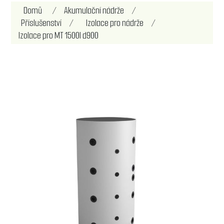
Domů
/
Akumulační nádrže
/
Příslušenství
/
Izolace pro nádrže
/
Izolace pro MT 1500l d900