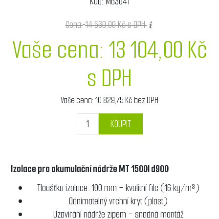
Kód:
MG3041
Cena:
14 560,00 Kč s DPH
Vaše cena:
13 104,00 Kč
s DPH
Vaše cena:
10 829,75 Kč bez DPH
KOUPIT
Izolace pro akumulační nádrže MT 1500l d900
Tloušťka izolace: 100 mm – kvalitní filc (16 kg/m³)
Odnímatelný vrchní kryt (plast)
Uzavírání nádrže zipem – snadná montáž