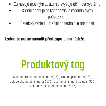
Zamezuje tepelným ztrátám a zvyšuje účinnost systému
Chrání nádrž před kondenzací a mechanickým
poškozením
Estetický vzhled – ideální do technické místnosti
Izolaci je nutné nasadit před zapojením nádrže.
Produktový tag
izolace pro akumulační nádrž
(37)
,
izolace pro nádrž
(37)
,
izolace akumulační nádrže
(37)
,
akumulační nádrž izolace
(36)
,
izolace 1500l akumulační nádrže
(5)