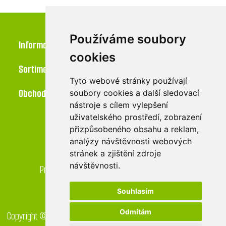
Používáme soubory
Informace
cookies
Sortiment
Tyto webové stránky používají
Obchod
soubory cookies a další sledovací
nástroje s cílem vylepšení
uživatelského prostředí, zobrazení
přizpůsobeného obsahu a reklam,
Kontakt
analýzy návštěvnosti webových
stránek a zjištění zdroje
LU-MI servis s.r.o.
návštěvnosti.
Průmyslová 455/17, 568 02 Svitavy - Lačnov
Souhlasím
Odmítám
Copyright © 2026 GreenDrop obchod. Všechna práva vyhrazena.