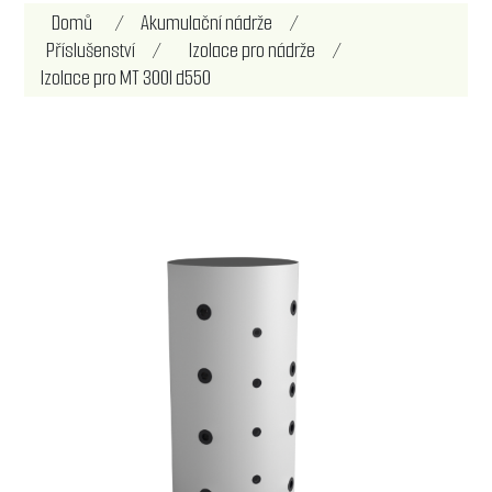
Domů
/
Akumulační nádrže
/
Příslušenství
/
Izolace pro nádrže
/
Izolace pro MT 300l d550