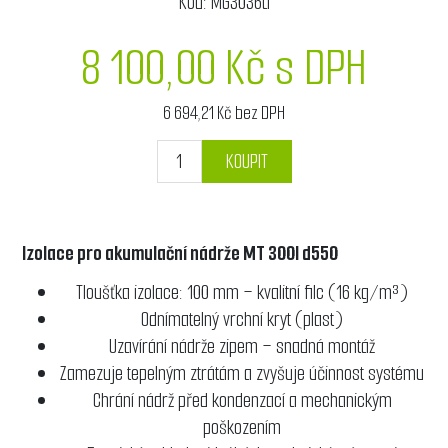
Kód:
MG3036a
8 100,00 Kč s DPH
6 694,21 Kč bez DPH
KOUPIT
Izolace pro akumulační nádrže MT 300l d550
Tloušťka izolace: 100 mm – kvalitní filc (16 kg/m³)
Odnímatelný vrchní kryt (plast)
Uzavírání nádrže zipem – snadná montáž
Zamezuje tepelným ztrátám a zvyšuje účinnost systému
Chrání nádrž před kondenzací a mechanickým
poškozením