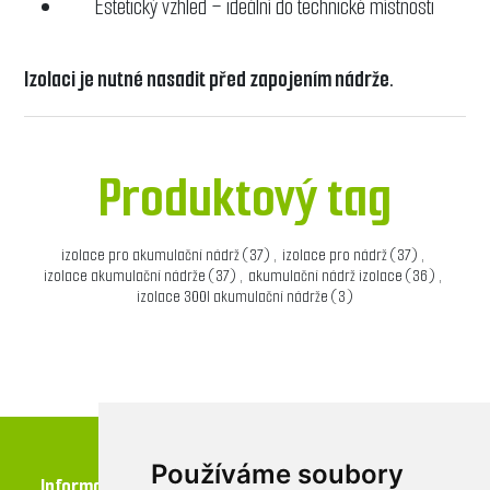
Estetický vzhled – ideální do technické místnosti
Izolaci je nutné nasadit před zapojením nádrže.
Produktový tag
izolace pro akumulační nádrž
(37)
,
izolace pro nádrž
(37)
,
izolace akumulační nádrže
(37)
,
akumulační nádrž izolace
(36)
,
izolace 300l akumulační nádrže
(3)
Používáme soubory
Informace