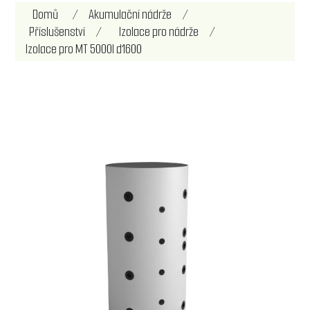
Domů
/
Akumulační nádrže
/
Příslušenství
/
Izolace pro nádrže
/
Izolace pro MT 5000l d1600