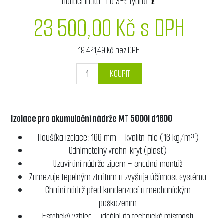
dodací lhůta :
Do 3-5 týdnů
23 500,00 Kč s DPH
19 421,49 Kč bez DPH
KOUPIT
Izolace pro akumulační nádrže MT 5000l d1600
Tloušťka izolace: 100 mm – kvalitní filc (16 kg/m³)
Odnímatelný vrchní kryt (plast)
Uzavírání nádrže zipem – snadná montáž
Zamezuje tepelným ztrátám a zvyšuje účinnost systému
Chrání nádrž před kondenzací a mechanickým
poškozením
Estetický vzhled – ideální do technické místnosti