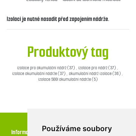
Izolaci je nutné nasadit před zapojením nádrže.
Produktový tag
izolace pro akumulační nádrž
(37)
,
izolace pro nádrž
(37)
,
izolace akumulační nádrže
(37)
,
akumulační nádrž izolace
(36)
,
izolace 500l akumulační nádrže
(5)
Používáme soubory
Informace