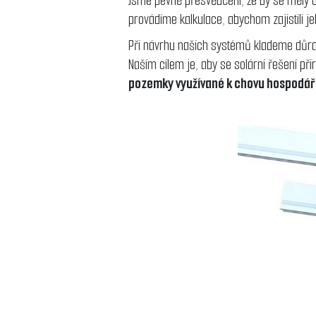
Jsme pevně přesvědčeni, že by se měly u
provádíme kalkulace, abychom zajistili 
Při návrhu našich systémů klademe důr
Naším cílem je, aby se solární řešení př
pozemky využívané k chovu hospodář