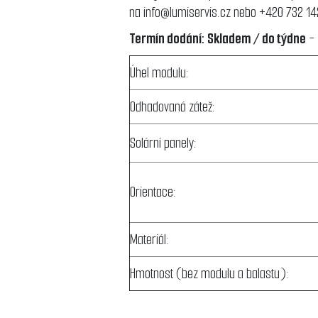
na
info@lumiservis.cz
nebo +420 732 14
Termín dodání: Skladem / do týdne
- 
Úhel modulu:
Odhadovaná zátež:
Solární panely:
Orientace:
Materiál:
Hmotnost (bez modulu a balastu):