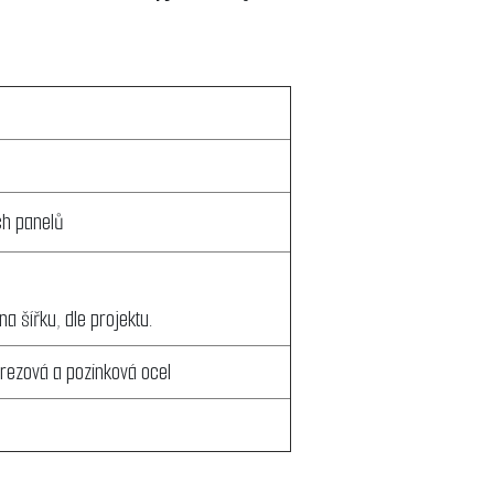
ch panelů
a šířku, dle projektu.
erezová a pozinková ocel