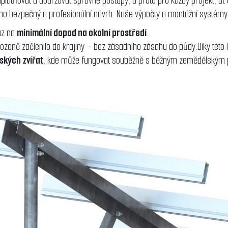
platňovat a dodržovat správné postupy, a proto pro každý projekt, ať
jeho bezpečný a profesionální návrh. Naše výpočty a montážní systém
az na
minimální dopad na okolní prostředí
.
irozeně začlenilo do krajiny – bez zásadního zásahu do půdy.Díky této
ských zvířat
, kde může fungovat souběžně s běžným zemědělským