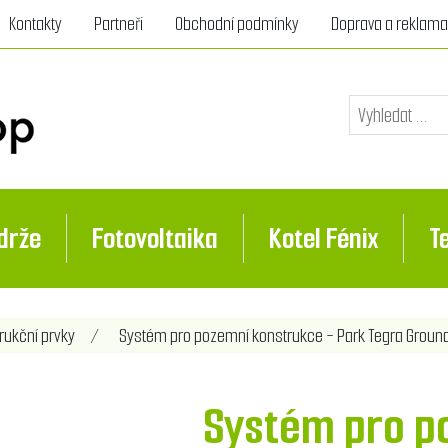
Kontakty
Partneři
Obchodní podmínky
Doprava a reklam
drže
Fotovoltaika
Kotel Fénix
T
nota atributu
rukční prvky
/
Systém pro pozemní konstrukce - Park Tegra Groun
Systém pro p