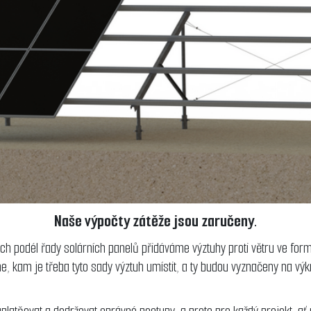
Naše výpočty zátěže jsou zaručeny.
ch podél řady solárních panelů přidáváme výztuhy proti větru ve formě
me, kam je třeba tyto sady výztuh umístit, a ty budou vyznačeny na v