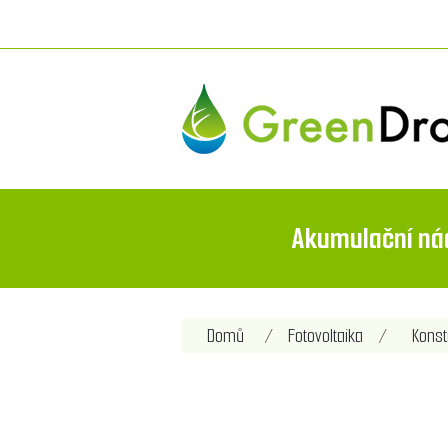
Akumulační ná
Název atributu
Hod
Domů
/
Fotovoltaika
/
Konst