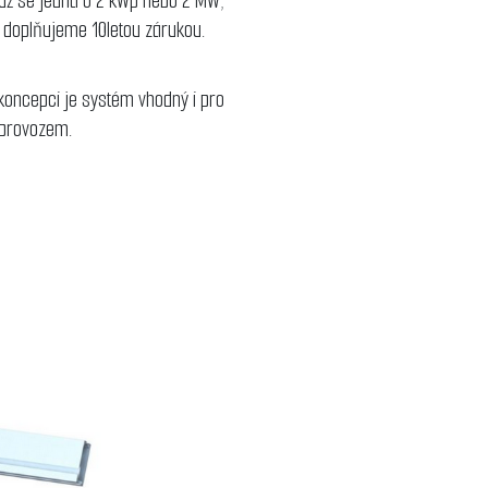
 už se jedná o 2 kWp nebo 2 MW,
y doplňujeme 10letou zárukou.
 koncepci je systém vhodný i pro
 provozem.