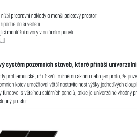
ižší přepravní náklady a menší paletový prostor
řípadné další vedení
ající montážní otvory v solárním panelu
ÁLU
 systém pozemních staveb, které přináší univerzální a
dy problematické, ať už kvůli mírnému sklonu nebo jen proto, že p
 zemních kotev umožňoval větší nastavitelnost výšky jednotlivých slou
y fungoval s většinou solárních panelů, takže je univerzálně vhodný p
tupný prostor.