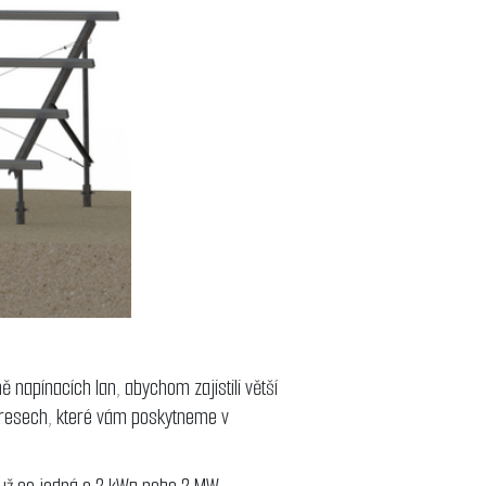
 napínacích lan, abychom zajistili větší
ýkresech, které vám poskytneme v