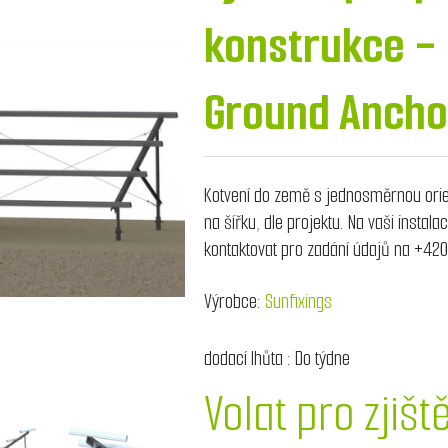
konstrukce -
Ground Ancho
Kotvení do země s jednosměrnou orie
na šířku, dle projektu. Na vaši instal
kontaktovat pro zadání údajů na +42
Výrobce:
Sunfixings
dodací lhůta :
Do týdne
Volat pro zjišt