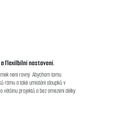
 flexilbílní nastavení.
ozemek není rovný. Abychom tomu
pků rámu a také umístění sloupků v
ro většinu projektů a bez omezení délky