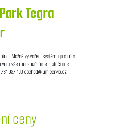
 Park Tegra
r
ntací. Možné vytvoření systému pro rám
aci vám vše rádi spočítáme - stačí nás
0 731 937 199 obchod@lumiservis.cz
ění ceny