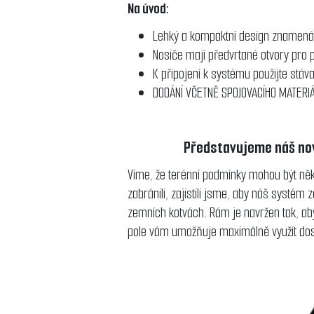
Na úvod:
Lehký a kompaktní design znamená n
Nosiče mají předvrtané otvory pro p
K připojení k systému použijte stáv
DODÁNÍ VČETNĚ SPOJOVACÍHO MATERI
Představujeme náš nový
Víme, že terénní podmínky mohou být něk
zabránili, zajistili jsme, aby náš systém
zemních kotvách.
Rám je navržen tak, ab
pole vám umožňuje maximálně využít dos