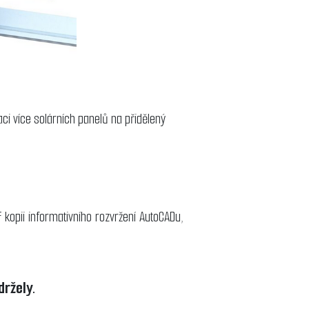
i více solárních panelů na přidělený
kopii informativního rozvržení AutoCADu,
držely.