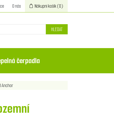
ace
O nás
Nákupní košík
(0)
HLEDAT
epelná čerpadla
d Anchor
ozemní