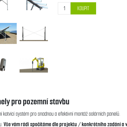
KOUPIT
nely pro pozemní stavbu
vní kotvicí systém pro snadnou a efektivní montáž solárních panelů.
u.
Vše vám rádi spočítáme dle
projektu / konkrétního zadání a