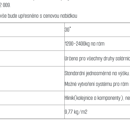
2 009.
vše bude upřesněno s cenovou nabídkou
30°
1200-2400kg na rám
Určeno pro všechny druhy solární
Standardní jednosměrná na výšku.
Možné vytvoření systému pro rám n
Hliník(kolejnice a komponenty), n
9,77 kg/m2