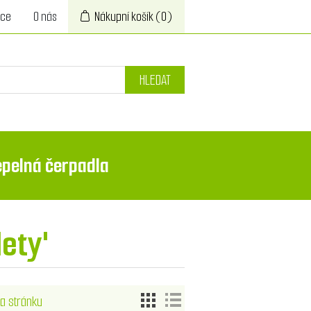
ace
O nás
Nákupní košík
(0)
HLEDAT
epelná čerpadla
ety'
a stránku