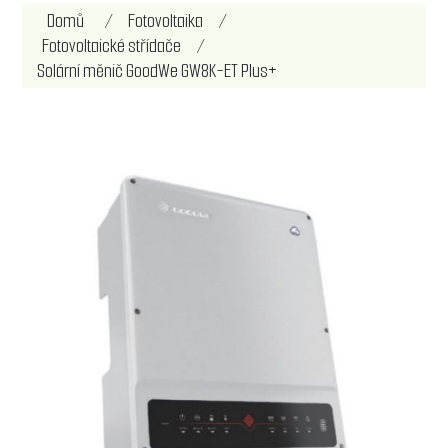
Název atributu
Hodnota atributu
Domů
/
Fotovoltaika
/
Fotovoltaické střídače
/
Solární měnič GoodWe GW8K-ET Plus+