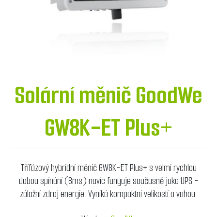
Solární měnič GoodWe
GW8K-ET Plus+
Třífázový hybridní měnič GW8K-ET Plus+ s velmi rychlou
dobou spínání (8ms) navíc funguje současně jako UPS -
záložní zdroj energie. Vyniká kompaktní velikostí a vahou.