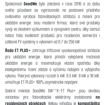
Společnost
GoodWe
byla založena v roce 2010 a za dobu
svého působení se vypracovala na postavení předního
světového výrobce fotovoltaických střídačů a řešení pro
ukládání energie. Jsou moderní firmou, která své produkty
vyvíjí ve vlastním výzkumném a vývojovém centru, díky čemuž
nabízí řadu kvalitních produktů pro rezidenční, komerční i
užitkové FV systémy s výkonem od 0,7 do 250 kW.
Řada ET PLUS+
zahrnuje třífázové vysokonapěťové střídače
pro ukládání energie, které přináší vylepšené možnosti
ukládání energie a maximalizuje vlastní spotřebu díky
inteligentnímu řízení zátěže a vyššímu nabíjení a vybíjecího
výkonu. Pokrývá výkonový rozsah 5 kW, 6,5 kW, 8 kW a 10 kW,
umožňuje ET PLUS+ 100% asymetrické napájení.
Solární měniče GoodWe GW**K-ET Plus+ jsou skvělou
variantou pro fotovoltaické elektrárny instalované
na
residenčních objektech
. Velkou výhodou je
kompatibilita