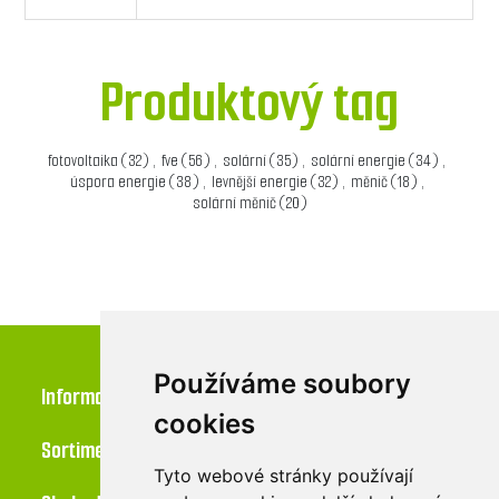
Produktový tag
fotovoltaika
(32)
,
fve
(56)
,
solární
(35)
,
solární energie
(34)
,
úspora energie
(38)
,
levnější energie
(32)
,
měnič
(18)
,
solární měnič
(20)
Používáme soubory
Informace
cookies
Sortiment
Tyto webové stránky používají