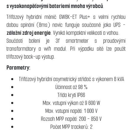
s vysokonapěťovými bateriemi mnoha výrobců
.
Třífázový hybridní měnič GW8K-ET Plus+ s velmi rychlou
dobou spínání (8ms) navíc funguje současně jako UPS -
záložní zdroj energie
. Vyniká kompaktní velikostí a vahou.
Součástí balení je 3f smartmeter s proudovými
transformátory a wifi modul. Při výpadku sítě lze použít
třífazový back-up výstup.
Parametry:
Třífázový hybridní asymetrický střídač s výkonem 8 kVA
Účinnost až 98 %
Třída krytí IP66
Max. vstupní výkon až 9 600 W
Max. vstupní napětí: 1 000 V
Rozsah MPP napětí: 200 - 850 V
Počet MPP trackerů: 2