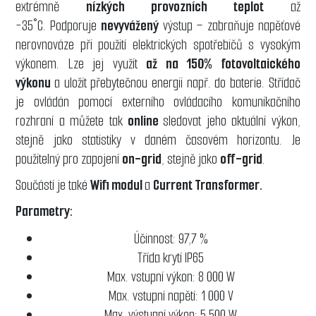
extrémně
nízkých provozních teplot
až
-35°C. Podporuje
nevyvážený
výstup – zabraňuje napěťové
nerovnováze při použití elektrických spotřebičů s vysokým
výkonem. Lze jej využít
až na 150% fotovoltaického
výkonu
a uložit přebytečnou energii např. do baterie. Střídač
je ovládán pomocí externího ovládacího komunikačního
rozhraní a můžete tak
online
sledovat jeho aktuální výkon,
stejně jako statistiky v daném časovém horizontu. Je
použitelný pro zapojení
on-grid
, stejně jako
off-grid
.
Součástí je také
Wifi modul
a
Current Transformer.
Parametry:
Účinnost: 97,7 %
Třída krytí IP65
Max. vstupní výkon: 8 000 W
Max. vstupní napětí: 1 000 V
Max. výstupní výkon: 5 500 W