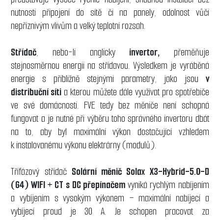
nutnosti připojení do sítě či na panely, odolnost vůči
nepříznivým vlivům a velký teplotní rozsah.
Střídač
, nebo-li anglicky
invertor,
přeměňuje
stejnosměrnou energii na střídavou. Výsledkem je vyráběná
energie s přibližně stejnými parametry, jako jsou
v
distribuční síti
a kterou můžete dále využívat pro spotřebiče
ve své domácnosti. FVE tedy bez měniče není schopná
fungovat a je nutné při výběru toho správného invertoru dbát
na to, aby byl maximální výkon dostačující vzhledem
k instalovanému výkonu elektrárny (modulů).
Třífázový střídač
Solární měnič Solax X3-Hybrid-5.0-D
(G4) WIFI + CT
s DC přepínačem
vyniká rychlým nabíjením
a vybíjením s vysokým výkonem – maximální nabíjecí a
vybíjecí proud je 30 A. Je schopen pracovat za