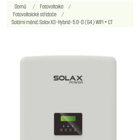
Název atributu
Hodnota atributu
Domů
/
Fotovoltaika
/
Fotovoltaické střídače
/
Solární měnič Solax X3-Hybrid-5.0-D (G4) WIFI + CT