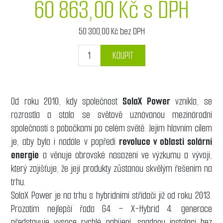
60 863,00 Kč s DPH
50 300,00 Kč bez DPH
KOUPIT
Od roku 2010, kdy společnost
SolaX Power
vznikla, se
rozrostla a stala se světově uznávanou mezinárodní
společností s pobočkami po celém světě. Jejím hlavním cílem
je, aby byla i nadále v popředí
revoluce v oblasti solární
energie
a věnuje obrovské nasazení ve výzkumu a vývoji,
který zajišťuje, že její produkty zůstanou skvělým řešením na
trhu.
SolaX Power je na trhu s hybridními střídači již od roku 2013.
Prozatím nejlepší řada G4 – X-Hybrid 4. generace
představuje vysoce rychlé nabíjení, snadnou instalaci bez