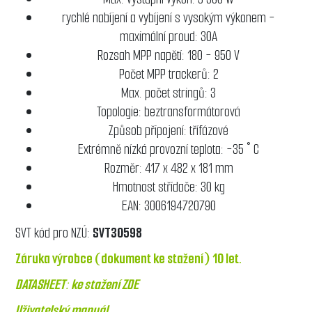
rychlé nabíjení a vybíjení s vysokým výkonem -
maximální proud: 30A
Rozsah MPP napětí: 180 - 950 V
Počet MPP trackerů: 2
Max. počet stringů: 3
Topologie: beztransformátorová
Způsob připojení: třífázové
Extrémně nízká provozní teplota: -35 ° C
Rozměr: 417 x 482 x 181 mm
Hmotnost střídače: 30 kg
EAN: 3006194720790
SVT kód pro NZÚ:
SVT3059
8
Záruka výrobce (dokument ke stažení)
10 let.
DATASHEET:
ke stažení ZDE
Uživatelský manuál