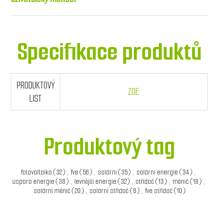
Specifikace produktů
PRODUKTOVÝ
ZDE
LIST
Produktový tag
fotovoltaika
(32)
,
fve
(56)
,
solární
(35)
,
solární energie
(34)
,
úspora energie
(38)
,
levnější energie
(32)
,
střídač
(13)
,
měnič
(18)
,
solární měnič
(20)
,
solární střídač
(8)
,
fve střídač
(10)