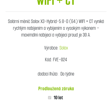
WIFI + CT
Solární měnič Solax X3-Hybrid-5.0-D (G4) WIFI + CT vyniká
rychlým nabíjením a vybíjením s vysokým výkonem –
maximální nabíjecí a vybíjecí proud je 30 A.
Výrobce:
Solax
Kód:
FVE-024
dodací lhůta :
Do týdne
Prodloužená záruka
10 let