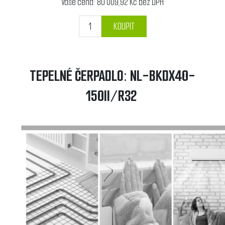
Vaše cena:
80 009,92 Kč bez DPH
KOUPIT
TEPELNÉ ČERPADLO: NL-BKDX40-
150II/R32