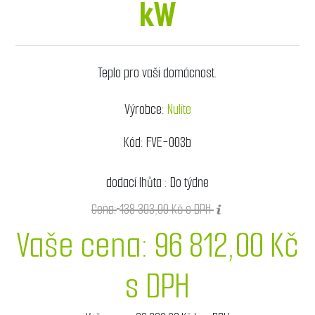
kW
Teplo pro vaši domácnost.
Výrobce:
Nulite
Kód:
FVE-003b
dodací lhůta :
Do týdne
Cena:
138 303,00 Kč s DPH
Vaše cena:
96 812,00 Kč
s DPH