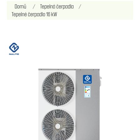
Název atributu
Hodnota atributu
Domů
/
Tepelná čerpadla
/
Tepelné čerpadlo 16 kW