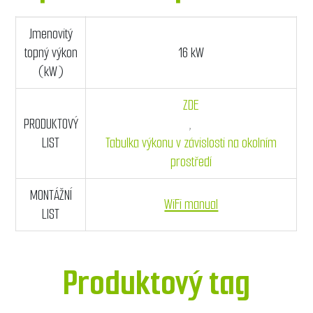
Jmenovitý
topný výkon
16 kW
(kW)
ZDE
PRODUKTOVÝ
,
LIST
Tabulka výkonu v závislosti na okolním
prostředí
MONTÁŽNÍ
WiFi manual
LIST
Produktový tag