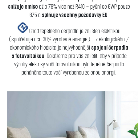
snižuje emise
až o 78% více než R410 – pyšní se GWP pouze
675 a
splňuje všechny požadavky EU
.
Chod tepelného čerpadla je zajištěn elektrikou
(spotřebuje cca 30% vyrobené energie) - z ekologického /
ekonomického hlediska je nejvýhodnější
spojení čerpadla
s fotovoltaikou
. Dokážeme pro vás zajistit, aby v případě
výroby elektriky vaší fotovoltaikou bylo tepelné čerpadlo
poháněno touto vaší vyrobenou zelenou energií.