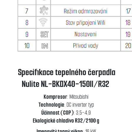
Specifikace tepelného čerpadla
Nulite NL-BKDX40-150II/R32
Kompresor
: Mitsubishi
Technologie
: DC inverter typ
Účinnost (COP)
: 3,5-4,9
Ekologické chladivo R32/2100 g
Jmenovitý topný výkon
: 16 kW