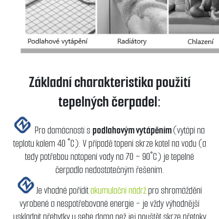
Základní charakteristika použití
tepelných čerpadel:
Pro domácnosti s
podlahovým vytápěním
(vytápí na
teplotu kolem 40 °C). V případě topení skrze kotel na vodu (a
tedy potřebou natopení vody na 70 – 90°C) je tepelné
čerpadlo nedostatečným řešením.
Je vhodné pořídit
akumulační nádrž
pro shromáždění
vyrobené a nespotřebované energie - je vždy výhodnější
uskladnit přebytky u sebe doma než jej pouštět skrze přetoky