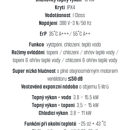
Krytí
: IPX4
Vodotěsnost
: I Class
Napájení
: 380 V-3 N/50 Hz
ErP
: 35°C A+++/ 55°C A++
Funkce
: vytápění, chlazení, teplá voda
Režimy ovládání
: topení / chlazení / ohřev teplé vody /
topení & ohřev teplé vody / chlazení & ohřev teplé vody
Super nízká hlučnost
s plně stejnosměrným motorem
ventilátoru
≤50 dB
Vestavěná expanzní nádoba
o objemu 5 litrů
Topný výkon - voda
: 3,8 – 15,5 kW
Topný výkon - topení
: 3,5 – 15 kW
Chladící výkon
: 3,8 – 11 kW
Funkční při okolní teplotě
: -25 až + 43 °C