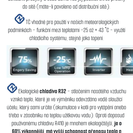
do sítě (máte-li povoleno od distribuční sítě).
TČ vhodné pro použití v našich meteorologických
podmínkách - funkční mezi teplotami -25 až + 43 °C - využití
chladícího systému, stejně jako topení.
Ekologické
chladivo R32
- stlačením nasátého vzduchu
vzniká teplo, které je ve výměníku odevzdáno vodě sloužící
účelu, který sami určíte (akumulace v kotli pro vytápění anebo
třeba v zásobníku na teplou užitkovou vodu). Oproti doposud
používanému chladivu R410 je mnohem ekologičtější,
je o
60% výkonnější
,
má vyšší schopnost přenosu tepla a