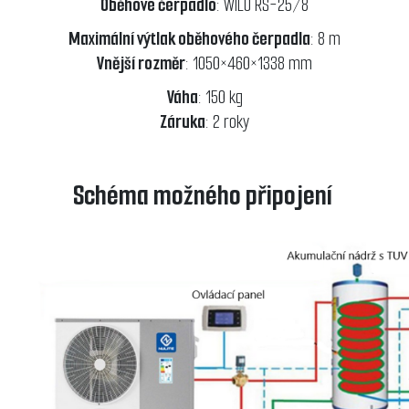
Oběhové čerpadlo
: WILO RS-25/8
Maximální výtlak oběhového čerpadla
: 8 m
Vnější rozměr
: 1050×460×1338 mm
Váha
: 150 kg
Záruka
: 2 roky
Schéma možného připojení