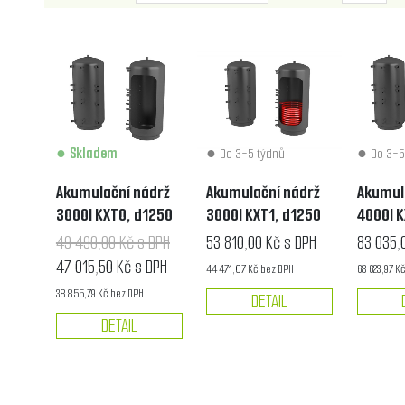
Skladem
Do 3-5 týdnů
Do 3-5
Akumulační nádrž
Akumulační nádrž
Akumul
3000l KXT0, d1250
3000l KXT1, d1250
4000l K
49 490,00 Kč s DPH
53 810,00 Kč s DPH
83 035,
47 015,50 Kč s DPH
44 471,07 Kč bez DPH
68 623,97 K
38 855,79 Kč bez DPH
DETAIL
DETAIL