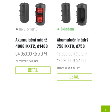
Do 3-5 týdnů
Skladem
Akumulační nádrž
Akumulační nádrž
4000l KXT2, d1400
750l KXT0, d750
94 050,00 Kč s DPH
15 200,00 Kč s DPH
12 920,00 Kč s DPH
77 727,27 Kč bez DPH
10 677,69 Kč bez DPH
DETAIL
DETAIL
1