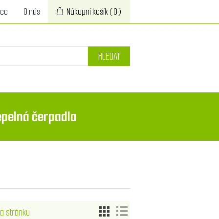
ace
O nás
Nákupní košík
(0)
HLEDAT
epelná čerpadla
a stránku