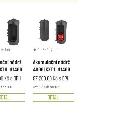
 týdnů
Do 3-5 týdnů
ační nádrž
Akumulační nádrž
XT0, d1400
4000l KXT1, d1400
00 Kč s DPH
87 260,00 Kč s DPH
č bez DPH
72 115,70 Kč bez DPH
DETAIL
DETAIL